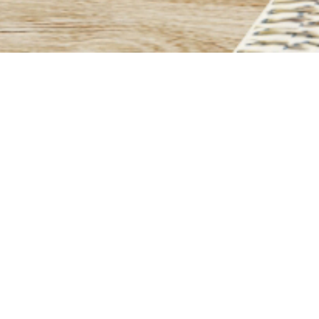
Installation poêles et
cheminées, poêles à granules,
pose de conduits et entretien.